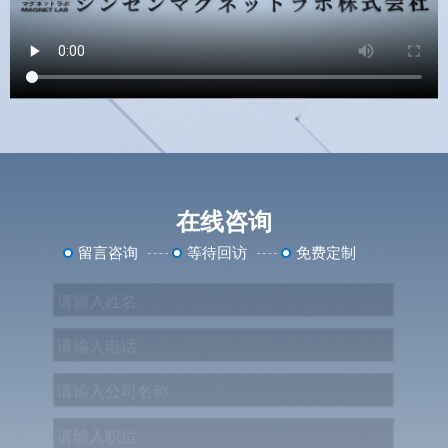
在线咨询
留言咨询
等待回访
免费定制