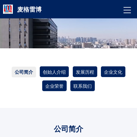
麦格雷博
公司简介
创始人介绍
发展历程
企业文化
企业荣誉
联系我们
公司简介