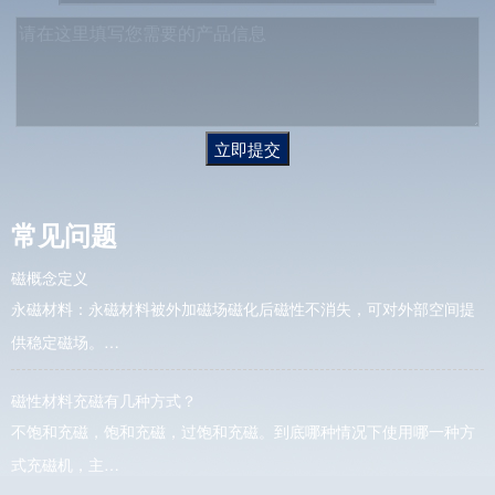
立即提交
常见问题
磁概念定义
永磁材料：永磁材料被外加磁场磁化后磁性不消失，可对外部空间提
供稳定磁场。…
磁性材料充磁有几种方式？
不饱和充磁，饱和充磁，过饱和充磁。到底哪种情况下使用哪一种方
式充磁机，主…