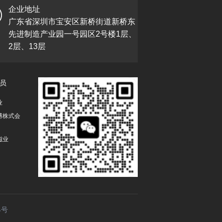
企业地址
广东省深圳市宝安区新桥街道新桥东
先进制造产业园一号园区2号楼1层、
2层、13层
员
业
博株式会
磁业
4号