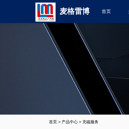
麦格雷博
首页
首页
>
产品中心
>
充磁服务