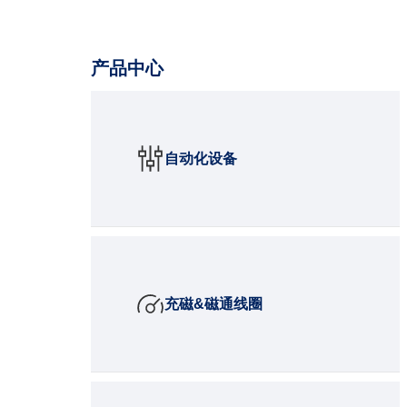
产品中心
自动化设备
充磁&磁通线圈